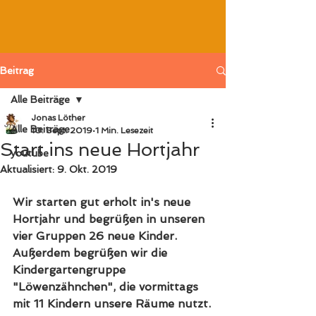
Beitrag
Alle Beiträge
Jonas Löther
Alle Beiträge
10. Sept. 2019
1 Min. Lesezeit
Start ins neue Hortjahr
youtube
Aktualisiert:
9. Okt. 2019
Wir starten gut erholt in's neue 
Hortjahr und begrüßen in unseren 
vier Gruppen 26 neue Kinder. 
Außerdem begrüßen wir die 
Kindergartengruppe 
"Löwenzähnchen", die vormittags 
mit 11 Kindern unsere Räume nutzt.