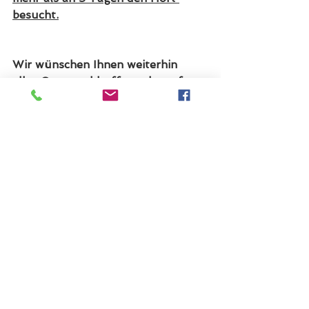
besucht.
Wir wünschen Ihnen weiterhin 
alles Gute und hoffen sehr auf 
baldige erfreulichere Nachrichten.
Ihr Löwenriedteam
Alle ansehen
Aktuelle Beiträge