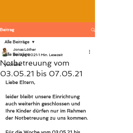
Beitrag
Alle Beiträge
Jonas Löther
Alle Beiträge
30. Apr. 2021
1 Min. Lesezeit
Notbetreuung vom
youtube
03.05.21 bis 07.05.21
Liebe Eltern,
leider bleibt unsere Einrichtung 
auch weiterhin geschlossen und 
Ihre Kinder dürfen nur im Rahmen 
der Notbetreuung zu uns kommen.
Für die Woche vom 03.05.21 bis 