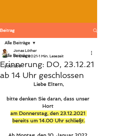
Beitrag
Alle Beiträge
Jonas Löther
Alle Beiträge
14. Dez. 2021
1 Min. Lesezeit
Erinnerung: DO, 23.12.21
youtube
ab 14 Uhr geschlossen
Liebe Eltern,
bitte denken Sie daran, dass unser 
Hort 
am 
Donnerstag, den 23.12.2021
bereits um 
14.00 Uhr schließt.
Ab Montag, den 10. Januar 2022 