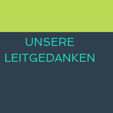
t, Stärke, Klugheit, hat aber auch eine sanftmütig
nd seiner Familie Schutz und Sicherheit und damit
sphäre und Voraussetzungen für die Entwicklung lö
UNSERE
LEITGEDANKEN