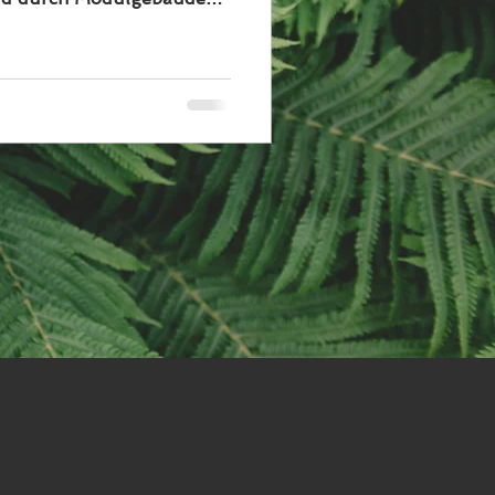
 Garten direkt an das
anschließen werden.
nde Zeit – nicht nur für
uch für unser gesamtes
einiges zu beobachten
s darauf, den
 mitzuerleben. Damit
e s