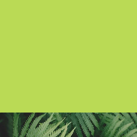
LöwenriedTV auf YouTube