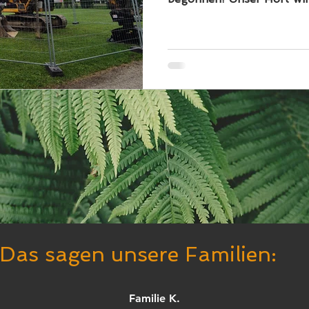
erweitert, die im hinteren
bestehende Hortgebäude 
Damit beginnt eine spanne
unsere Kinder, sondern a
Team. Es wird sicherlich 
geben, und wir freuen un
Baufortschritt gemeinsam
während der Bauphase all
Das sagen unsere Familien:
Familie K.