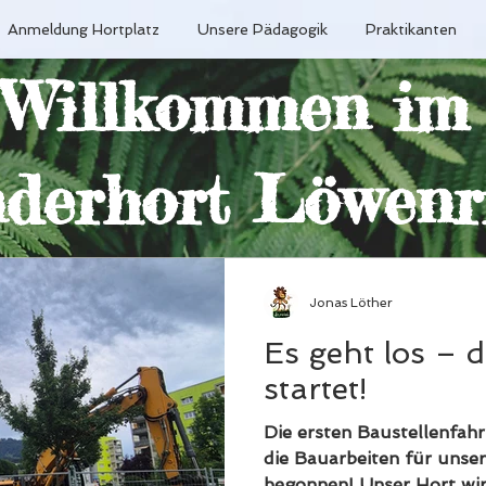
Anmeldung Hortplatz
Unsere Pädagogik
Praktikanten
Willkommen im
derhort Löwenr
Jonas Löther
Es geht los – 
startet!
Die ersten Baustellenfah
die Bauarbeiten für unse
begonnen! Unser Hort wi