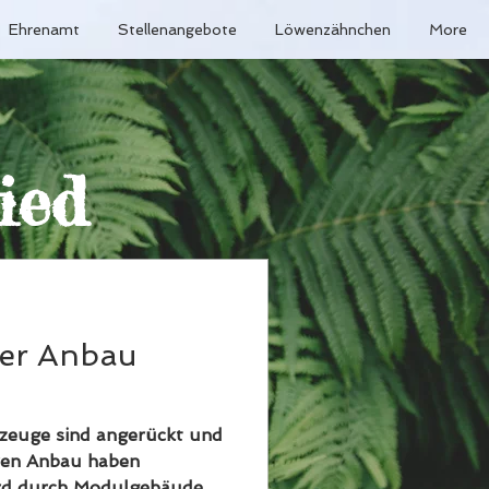
Ehrenamt
Stellenangebote
Löwenzähnchen
More
ied
der Anbau
rzeuge sind angerückt und
ren Anbau haben
rd durch Modulgebäude