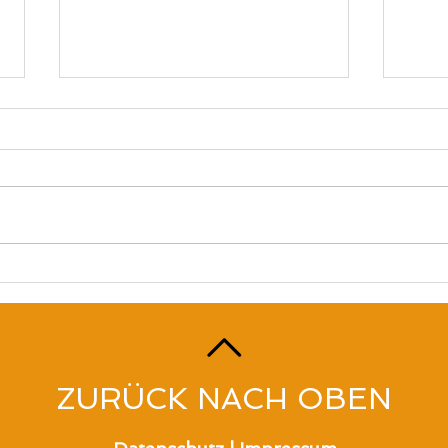
MSA-Besichtigung mit
Löw
dem Elternbeirat
Fußb
Baki
ZURÜCK NACH OBEN