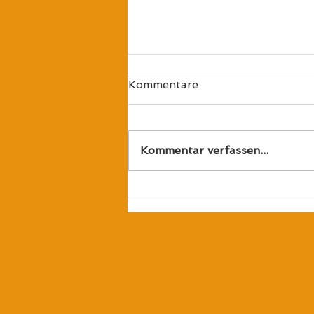
Kommentare
Kommentar verfassen...
Es geht los – der Anbau
startet!