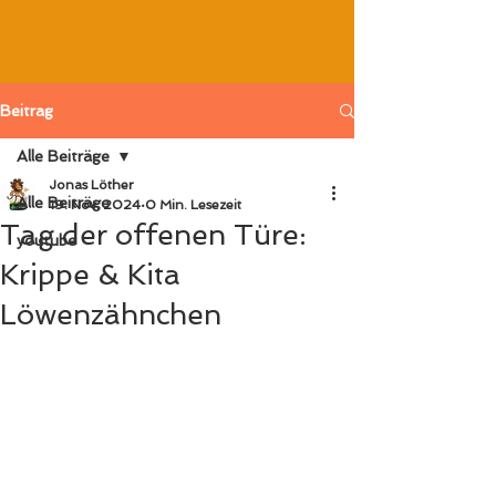
Beitrag
Alle Beiträge
Jonas Löther
Alle Beiträge
19. Nov. 2024
0 Min. Lesezeit
Tag der offenen Türe:
youtube
Krippe & Kita
Löwenzähnchen