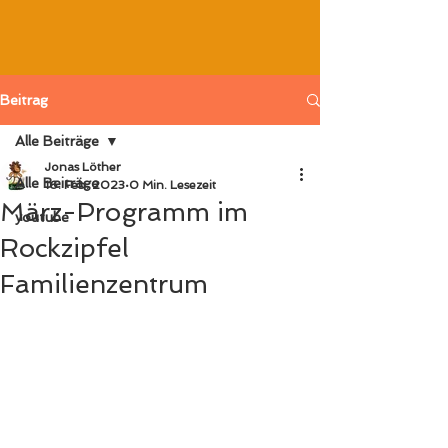
Beitrag
Alle Beiträge
Jonas Löther
Alle Beiträge
16. Feb. 2023
0 Min. Lesezeit
März-Programm im
youtube
Rockzipfel
Familienzentrum