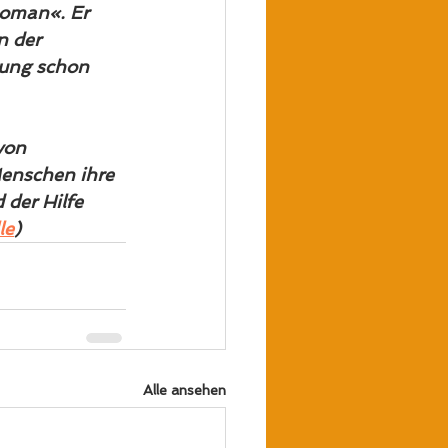
oman«. Er 
 der  
lung schon 
on  
enschen ihre 
der Hilfe 
le
)
Alle ansehen