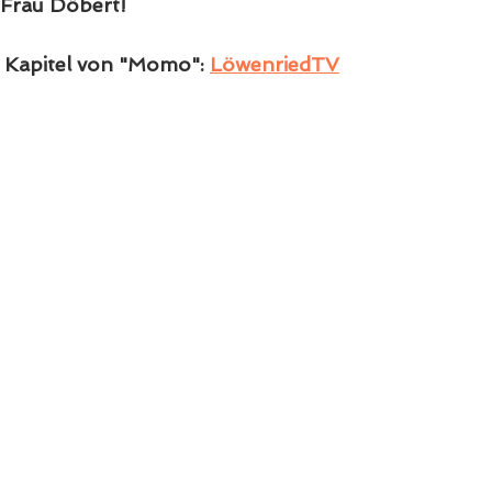
 Frau Döbert!
e Kapitel von "Momo": 
LöwenriedTV