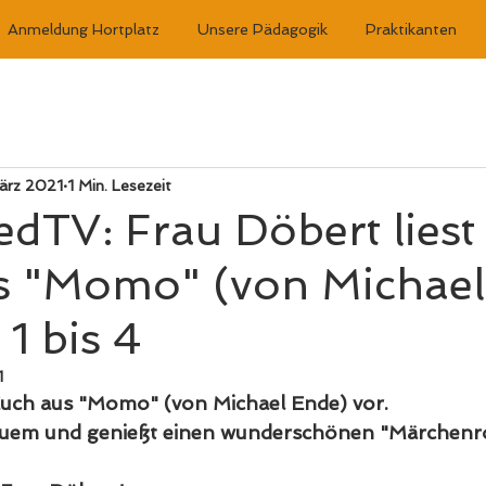
Anmeldung Hortplatz
Unsere Pädagogik
Praktikanten
ärz 2021
1 Min. Lesezeit
dTV: Frau Döbert liest 
s "Momo" (von Michael
 1 bis 4
1
Euch aus "Momo" (von Michael Ende) vor. 
quem und genießt einen wunderschönen "Märchen