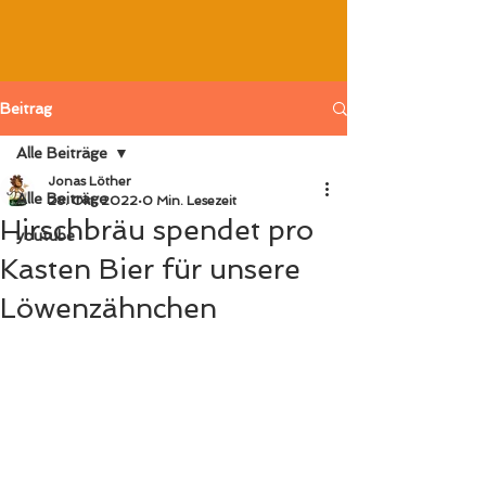
Beitrag
Alle Beiträge
Jonas Löther
Alle Beiträge
28. Okt. 2022
0 Min. Lesezeit
Hirschbräu spendet pro
youtube
Kasten Bier für unsere
Löwenzähnchen